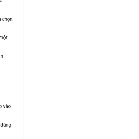
c
a chọn.
 một
ăn
p vào
u đúng