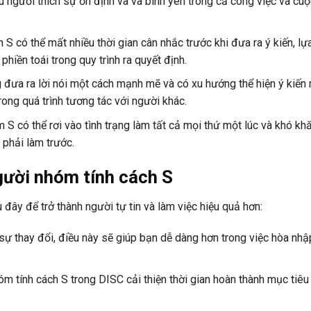
u người thích sự ổn định và và bình yên trong cả công việc và cuộ
 S có thể mất nhiều thời gian cân nhắc trước khi đưa ra ý kiến, lự
hiền toái trong quy trình ra quyết định.
đưa ra lời nói một cách mạnh mẽ và có xu hướng thể hiện ý kiến
ong quá trình tương tác với người khác.
 S có thể rơi vào tình trạng làm tất cả mọi thứ một lúc và khó kh
 phải làm trước.
gười nhóm tính cách S
đây để trở thành người tự tin và làm việc hiệu quả hơn:
sự thay đổi, điều này sẽ giúp bạn dễ dàng hơn trong việc hòa nhậ
óm tính cách S trong DISC cải thiện thời gian hoàn thành mục tiê