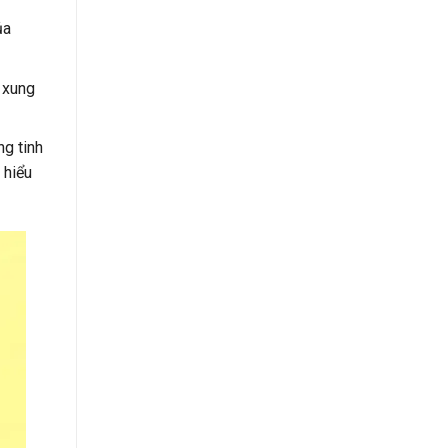
ủa
g xung
g tinh
 hiểu