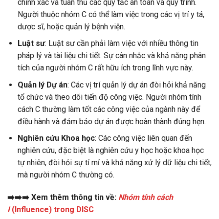
chính xác và tuân thủ các quy tắc an toàn và quy trình.
Người thuộc nhóm C có thể làm việc trong các vị trí y tá,
dược sĩ, hoặc quản lý bệnh viện.
Luật sư
: Luật sư cần phải làm việc với nhiều thông tin
pháp lý và tài liệu chi tiết. Sự cân nhắc và khả năng phân
tích của người nhóm C rất hữu ích trong lĩnh vực này.
Quản lý Dự án
: Các vị trí quản lý dự án đòi hỏi khả năng
tổ chức và theo dõi tiến độ công việc. Người nhóm tính
cách C thường làm tốt các công việc của ngành này để
điều hành và đảm bảo dự án được hoàn thành đúng hẹn.
Nghiên cứu Khoa học
: Các công việc liên quan đến
nghiên cứu, đặc biệt là nghiên cứu y học hoặc khoa học
tự nhiên, đòi hỏi sự tỉ mỉ và khả năng xử lý dữ liệu chi tiết,
mà người nhóm C thường có.
➡️➡️➡️ Xem thêm thông tin về:
Nhóm tính cách
I
(Influence) trong DISC